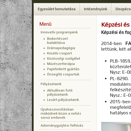
Egyesület bemutatása
Intézményünk
Diszpécs
Menü
Képzési és
Képzési és fo
Innovatív programjaink
Biokertészet
kialakítása
2014-ben
FA
Drámapedagógia
lettünk, két 
Kreatív csoport
Közösségi szolgálat
PLB-1859
Művészetterápia
közterüle
Papírbrikett gyártás
Nysz: E-
Önsegítő csoportok
PL-8290
modulár
Pályázataink
felkészíté
Aktuálisan futó
pályázataink
Nysz.: E
Lezárt pályázataink
2015-be
megfelel
Újrahasznosításban
hatályos 
működnek közre a nehéz
sorsú emberek
Adománygyűjtési felhívás