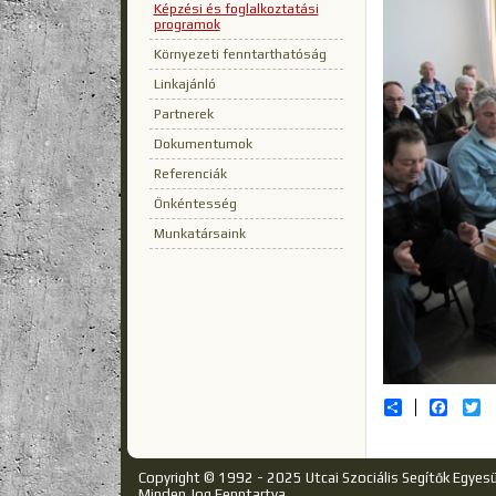
Képzési és foglalkoztatási
programok
Környezeti fenntarthatóság
Linkajánló
Partnerek
Dokumentumok
Referenciák
Önkéntesség
Munkatársaink
Share
Facebo
Tw
Copyright © 1992 - 2025 Utcai Szociális Segítők Egyes
Minden Jog Fenntartva