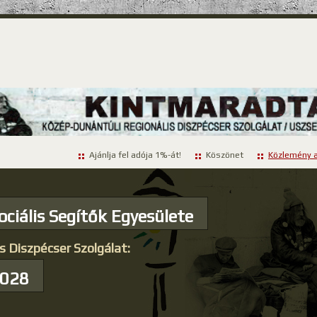
Ajánlja fel adója 1%-át!
Köszönet
Közlemény a
ociális Segítők Egyesülete
s Diszpécser Szolgálat:
-028