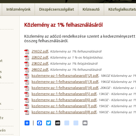
Intézményünk
Diszpécserszolgálat
Krízisautó
Közfoglalkoztat
Közlemény az 1% felhasználásáról
Közlemény az adózó rendelkezése szerint a kedvezményezett 
összeg felhasználásáról.
21KOZ.pdf
,
Közlemény az 1% felhasználásáról
22KOZ.pdf
,
Közlemény az 1 %-os felajánláshoz.
at
23KOZ.pdf
,
Közlemény az 1% felajánlásáról
24KOZ.pdf
,
Közlemény az 1% felhasználásáról
ás
kozlemeny-az-1-felhasznalasarol[12].pdf
,
18KOZ Közlemény az 1%
k
kozlemeny-az-1-felhasznalasarol[13].pdf
,
19KOZ Közlemény az 1%
kozlemeny-az-1-felhasznalasarol[14].pdf
,
20KOZ - Közlemény az 1
kozlemeny-az-1-felhasznalasarol[5].pdf
,
13KOZ - Közlemény az 1%
kozlemeny-az-1-felhasznalasarol[6].pdf
,
14KOZ - Közlemény az 1%
k
kozlemeny-az-1-felhasznalasarol[7].pdf
,
15KOZ - Közlemény az 1%
kozlemeny-az-1-felhasznalasarol[8].pdf
,
16KOZ - Közlemény az 1%
éz
Share
Facebook
Twitter
MySpace
iwiw
hotmail
Email
ívás