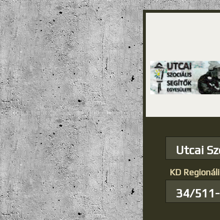
Utcai Sz
KD Regionáli
34/511