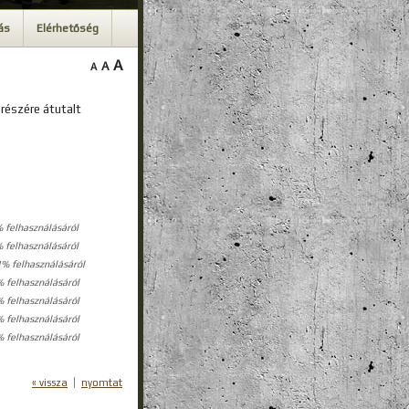
ás
Elérhetőség
A
A
A
részére átutalt
 felhasználásáról
 felhasználásáról
% felhasználásáról
 felhasználásáról
 felhasználásáról
 felhasználásáról
 felhasználásáról
« vissza
nyomtat