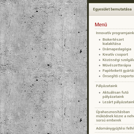
Egyesület bemutatása
Menü
Innovatív programjaink
Biokertészet
kialakítása
Drámapedagógia
Kreatív csoport
Közösségi szolgál
Művészetterápia
Papírbrikett gyárt
Önsegítő csoporto
Pályázataink
Aktuálisan futó
pályázataink
Lezárt pályázatain
Újrahasznosításban
működnek közre a neh
sorsú emberek
Adománygyűjtési felh